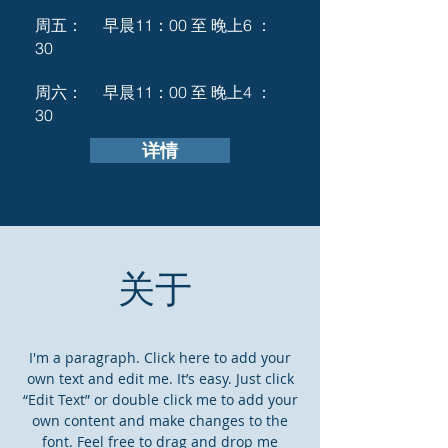
周五： 早晨11：
00 至 晚上6 ：
30
周六： 早晨11：
00 至 晚上4 ：
30
详情
关于
I'm a paragraph. Click here to add your
own text and edit me. It’s easy. Just click
“Edit Text” or double click me to add your
own content and make changes to the
font. Feel free to drag and drop me