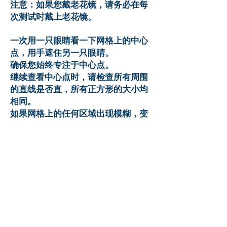
注意：如果您戴老花镜，请务必在每
次测试时戴上老花镜。
一次用一只眼睛看一下网格上的中心
点，用手遮住另一只眼睛。
确保您始终专注于中心点。
继续查看中心点时，请检查所有周围
的直线是否直，所有正方形的大小均
相同。
如果网格上的任何区域出现模糊，变
形，变色或与上次测试有任何异常或
不同，请立即联系眼科医生。
变形的人会在网格区域看到波浪或不
规则的线条。盲点或暗切的人看不到
网格的一部分。
Treatment of ARMD